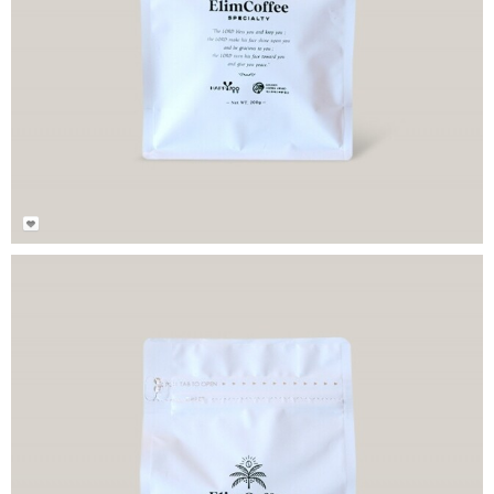
23,000
₩
25,000
₩
사키소