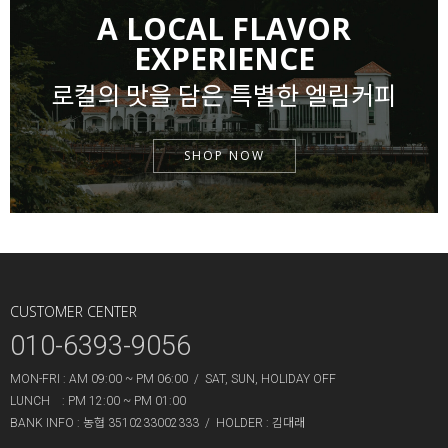
A LOCAL FLAVOR
EXPERIENCE
로컬의 맛을 담은 특별한 엘림커피
SHOP NOW
CUSTOMER CENTER
010-6393-9056
MON-FRI : AM 09:00 ~ PM 06:00 / SAT, SUN, HOLIDAY OFF
LUNCH : PM 12:00 ~ PM 01:00
BANK INFO
: 농협 3510233002333 /
HOLDER
: 김대래