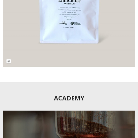
18,000
₩
20,000
₩
ACADEMY