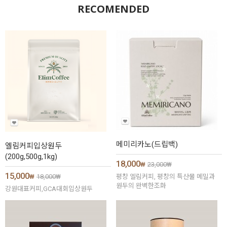
RECOMENDED
메미리카노(드립백)
엘림커피입상원두
(200g,500g,1kg)
18,000
₩
23,000
₩
15,000
₩
18,000
₩
평창 엘림커피, 평창의 특산물 메밀과
원두의 완벽한조화
강원대표커피,GCA대회입상원두